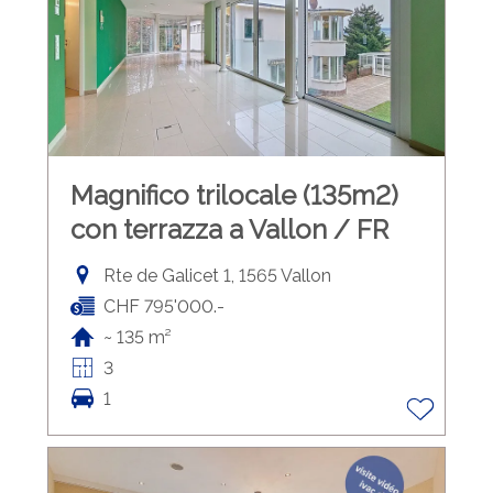
Magnifico trilocale (135m2)
con terrazza a Vallon / FR
Rte de Galicet 1, 1565 Vallon
CHF 795'000.-
~ 135 m²
3
1