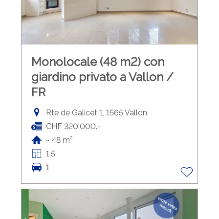
Monolocale (48 m2) con
giardino privato a Vallon /
FR
Rte de Galicet 1, 1565 Vallon
CHF 320'000.-
~ 48 m²
1.5
1