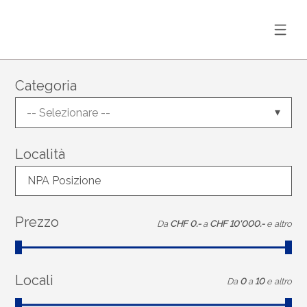
Categoria
-- Selezionare --
Località
NPA Posizione
Prezzo
Da
CHF 0.-
a
CHF 10'000.-
e altro
Locali
Da
0
a
10
e altro