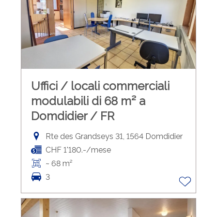
Uffici / locali commerciali
modulabili di 68 m² a
Domdidier / FR
Rte des Grandseys 31, 1564 Domdidier
CHF 1'180.-/mese
~ 68 m²
3