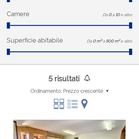
Camere
Da
0
a
10
e altro
Superficie abitabile
Da
0 m²
a
500 m²
e altro
5
risultati
Ordinamento:
Prezzo crescente