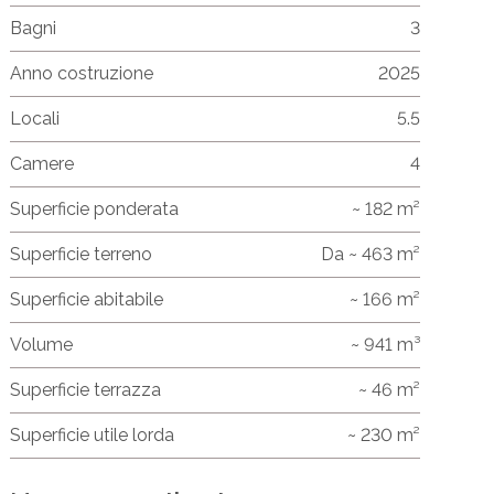
Bagni
3
Anno costruzione
2025
Locali
5.5
Camere
4
Superficie ponderata
~ 182 m²
Superficie terreno
Da ~ 463 m²
Superficie abitabile
~ 166 m²
Volume
~ 941 m³
Superficie terrazza
~ 46 m²
Superficie utile lorda
~ 230 m²