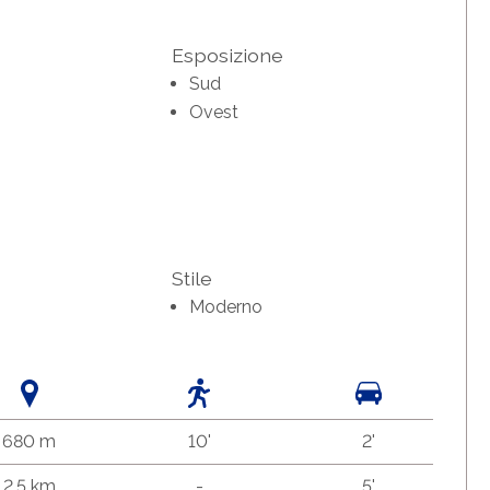
Esposizione
Sud
Ovest
Stile
Moderno
680 m
10'
2'
2.5 km
-
5'