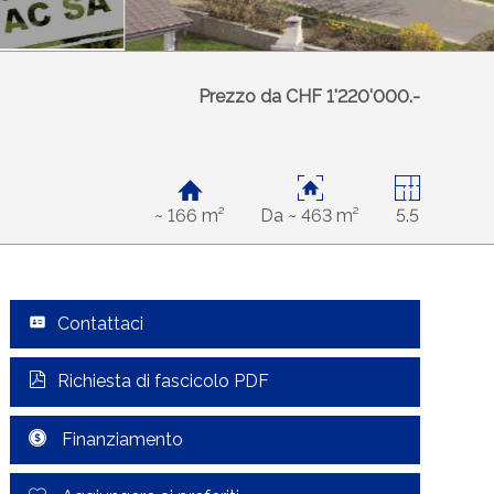
Prezzo da CHF 1'220'000.-
~ 166 m²
Da ~ 463 m²
5.5
Contattaci
Richiesta di fascicolo PDF
Finanziamento