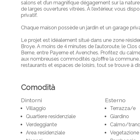
salons
et
d’un magnifique dégagement sur la nature
de
larges ouvertures vitrées. À l’extérieur, vous disp
privatif.
Chaque maison possède un jardin et un garage
priva
Le projet est idéalement situé dans une zone résid
Broye. A moins de 4 minutes de l’autoroute, le Clos
Berne, entre Payerne et Avenches. Profitez du calme
aux nombreuses commodités qu’oﬀre la commune. E
restaurants et espaces de loisirs, tout se trouve à d
Comodità
Dintorni
Esterno
Villaggio
Terrazza/e
Quartiere residenziale
Giardino
Verdeggiante
Calmo/tranqu
Area residenziale
Vegetazione