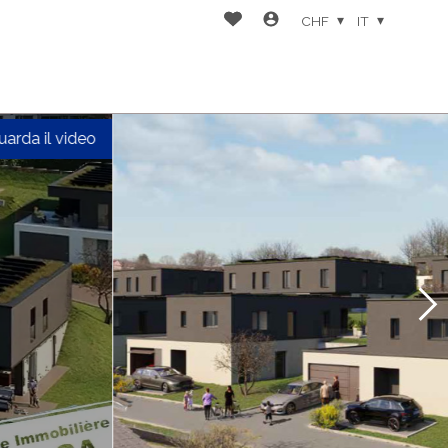
CHF
IT
uarda il video