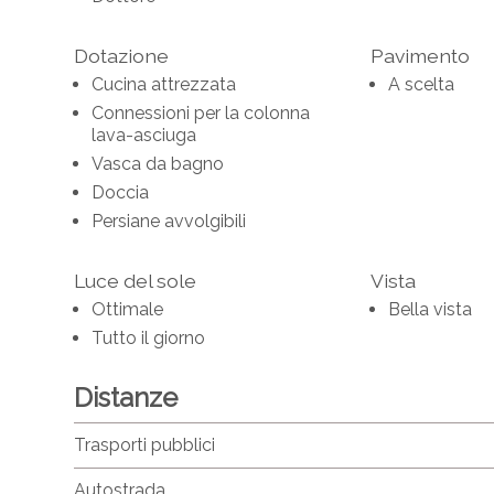
Dotazione
Pavimento
Cucina attrezzata
A scelta
Connessioni per la colonna
lava-asciuga
Vasca da bagno
Doccia
Persiane avvolgibili
Luce del sole
Vista
Ottimale
Bella vista
Tutto il giorno
Distanze
Trasporti pubblici
Autostrada