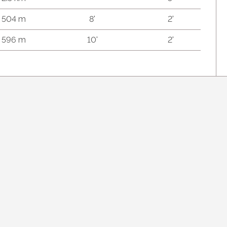
504 m
8'
2'
596 m
10'
2'