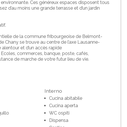
 environnante.
Ces généreux espaces disposent tous
osez d’au
moins une
grande terrasse et
d’un
jardin
tif
.
entielle de la commune fribourgeoise de Belmont-
 de Chany se trouve au centre de l’axe Lausanne-
 alentour et d’un accès rapide
coles, commerces, banque, poste, cafés,
istance de marche de votre futur lieu de vie.
Interno
Cucina abitabile
Cucina aperta
illo
WC ospiti
Dispensa