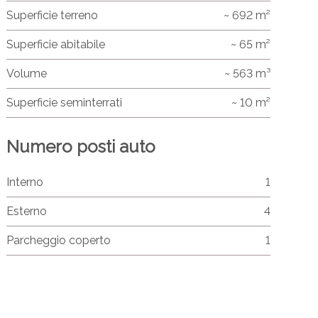
Superficie terreno
~ 692 m²
Superficie abitabile
~ 65 m²
Volume
~ 563 m³
Superficie seminterrati
~ 10 m²
Numero posti auto
Interno
1
Esterno
4
Parcheggio coperto
1