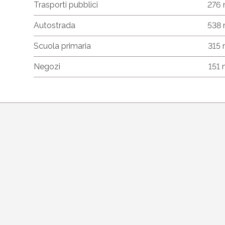
Trasporti pubblici
276
Autostrada
538
Scuola primaria
315
Negozi
151