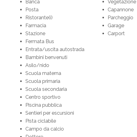
Banca
Vegetazione
Posta
Capannone
Ristorante(i)
Parcheggio
Farmacia
Garage
Stazione
Carport
Fermata Bus
Entrata/uscita autostrada
Bambini benvenuti
Asilo/nido
Scuola materna
Scuola primaria
Scuola secondaria
Centro sportivo
Piscina pubblica
Sentieri per escursioni
Pista ciclabile
Campo da calcio
Dottore