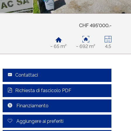
CHF 495'000.-
~ 65 m²
~ 692 m²
4.5
Contattaci
Richiesta di fascicolo PDF
Finanziamento
Aggiungere ai preferiti