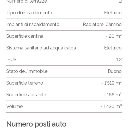
Numero di terrazze
2
Tipo di riscaldamento
Elettrico
Impianti di riscaldamento
Radiatore, Camino
Superficie cantina
~ 20 m²
Sistema sanitario ad acqua calda
Elettrico
IBUS
1.2
Stato dell'immobile
Buono
Superficie terreno
~ 1'519 m²
Superficie abitabile
~ 166 m²
Volume
~ 1'430 m³
Numero posti auto