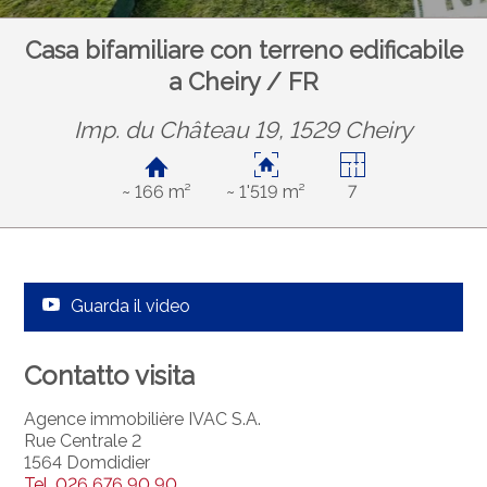
Casa bifamiliare con terreno edificabile
a Cheiry / FR
Imp. du Château 19, 1529 Cheiry
~ 166 m²
~ 1'519 m²
7
Guarda il video
Contatto visita
Agence immobilière IVAC S.A.
Rue Centrale 2
1564 Domdidier
Tel.
026 676 90 90