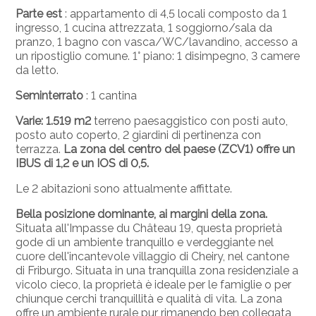
Parte est
: appartamento di 4,5 locali composto da 1
ingresso, 1 cucina attrezzata, 1 soggiorno/sala da
pranzo, 1 bagno con vasca/WC/lavandino, accesso a
un ripostiglio comune. 1° piano: 1 disimpegno, 3 camere
da letto.
Seminterrato
: 1 cantina
Varie: 1.519 m2
terreno paesaggistico con posti auto,
posto auto coperto, 2 giardini di pertinenza con
terrazza.
La zona del centro del paese (ZCV1) offre un
IBUS di 1,2 e un IOS di 0,5.
Le 2 abitazioni sono attualmente affittate.
Bella posizione dominante, ai margini della zona.
Situata all'Impasse du Château 19, questa proprietà
gode di un ambiente tranquillo e verdeggiante nel
cuore dell'incantevole villaggio di Cheiry, nel cantone
di Friburgo. Situata in una tranquilla zona residenziale a
vicolo cieco, la proprietà è ideale per le famiglie o per
chiunque cerchi tranquillità e qualità di vita. La zona
offre un ambiente rurale pur rimanendo ben collegata