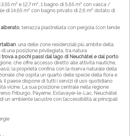
 13,55 m² e 12,7 m², 1 bagno di 5,65 m² con vasca /
 di 14,65 m² con bagno privato di 2,6 m² dotato di
 alberato
, terrazza piastrellata con pergola (con tende
ortalban
, una delle zone residenziali più ambite della
i una posizione privilegiata, tra natura
i trova a pochi passi dal lago di Neuchâtel e dal porto
gione, che offre accesso diretto alle attività nautiche,
assi, la proprietà confina con la riserva naturale della
ionale che ospita un quarto delle specie della flora e
à, il paese dispone di tutti i servizi di uso quotidiano
alità vicine. La sua posizione centrale nella regione
 verso Friburgo, Payerne, Estavayer-le-Lac, Neuchâtel
i un ambiente lacustre con l’accessibilità ai principali
ergie