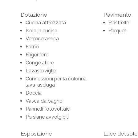
Dotazione
Pavimento
Cucina attrezzata
Piastrelle
Isola in cucina
Parquet
Vetroceramica
Forno
Frigorifero
Congelatore
Lavastoviglie
Connessioni per la colonna
lava-asciuga
Doccia
Vasca da bagno
Pannelli fotovoltaici
Persiane avvolgibili
Esposizione
Luce del sole