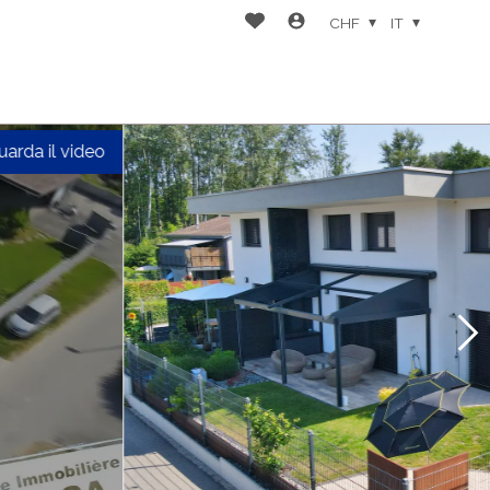
CHF
IT
uarda il video