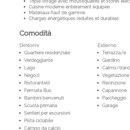
Triple vitrage avec moustiquaires et stores élec
Cuisine moderne entièrement équipée
Matériaux haut de gamme
Charges énergétiques réduites et durables
Comodità
Dintorni
Esterno
Quartiere residenziale
Terrazza/e
Verdeggiante
Giardino
Lago
Calmo/tranqu
Negozi
Vegetazione
Ristorante(i)
Recinzione
Fermata Bus
Capannone
Bambini benvenuti
Parcheggio
Scuola primaria
Garage
Sentieri per escursioni
Pista ciclabile
Campo da calcio