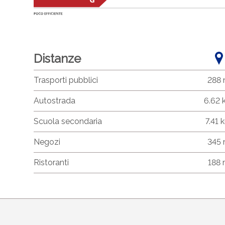
Distanze
Trasporti pubblici
288
Autostrada
6.62
Scuola secondaria
7.41 
Negozi
345
Ristoranti
188