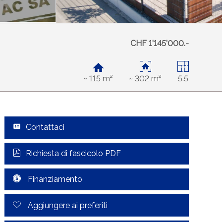
CHF 1'145'000.-
~ 115 m²
~ 302 m²
5.5
Contattaci
Richiesta di fascicolo PDF
Finanziamento
Aggiungere ai preferiti