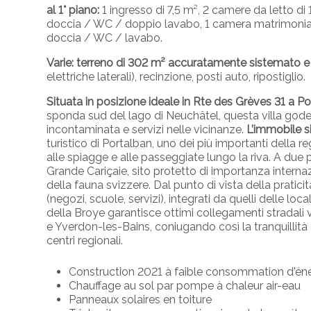
al 1° piano:
1 ingresso di 7,5 m², 2 camere da letto di
doccia / WC / doppio lavabo, 1 camera matrimoniale
doccia / WC / lavabo.
Varie:
terreno di 302 m² accuratamente sistemato e
elettriche laterali), recinzione, posti auto, ripostiglio.
Situata in posizione ideale in Rte des Grèves 31 a P
sponda sud del lago di Neuchâtel, questa villa gode d
incontaminata e servizi nelle vicinanze.
L’immobile s
turistico di Portalban, uno dei più importanti della re
alle spiagge e alle passeggiate lungo la riva. A due p
Grande Cariçaie, sito protetto di importanza internaz
della fauna svizzere.
Dal punto di vista della praticit
(negozi, scuole, servizi), integrati da quelli delle loc
della Broye garantisce ottimi collegamenti stradali
e Yverdon-les-Bains, coniugando così la tranquillità d
centri regionali.
Construction 2021 à faible consommation d'én
Chauffage au sol par pompe à chaleur air-eau
Panneaux solaires en toiture