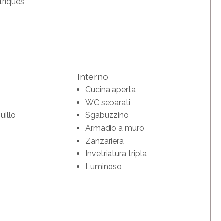
triques
Interno
Cucina aperta
WC separati
illo
Sgabuzzino
Armadio a muro
Zanzariera
Invetriatura tripla
Luminoso