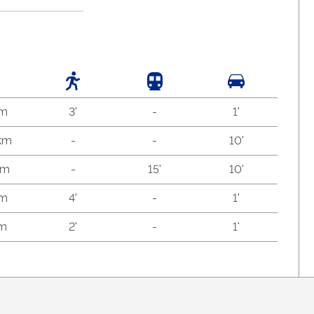
 m
3'
-
1'
 km
-
-
10'
km
-
15'
10'
 m
4'
-
1'
 m
2'
-
1'