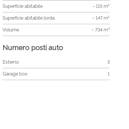
Superficie abitabile
~ 115 m²
Superficie abitabile lorda
~ 147 m²
Volume
~ 734 m³
Numero posti auto
Esterno
3
Garage box
1