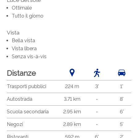
Ottimale
Tutto il giorno
Vista
Bella vista
Vista libera
Senza vis-à-vis
Distanze
Trasporti pubblici
224 m
3'
1'
Autostrada
3.71 km
-
8'
Scuola secondaria
2.95 km
-
6'
Negozi
2.89 km
-
5'
Ristoranti
592 m
6'
2'