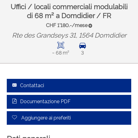
Uffici / locali commerciali modulabili
di 68 m² a Domdidier / FR
CHF 1'180.-/mese
Rte des Grandseys 31, 1564 Domdidier
~ 68 m²
3
Contattaci
Documentazione PDF
Aggiungere ai preferiti