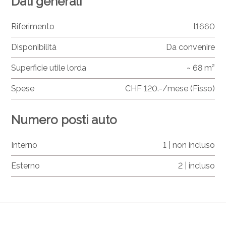
Dati generali
Riferimento
l1660
Disponibilità
Da convenire
Superficie utile lorda
~ 68 m²
Spese
CHF 120.-/mese (Fisso)
Numero posti auto
Interno
1 | non incluso
Esterno
2 | incluso