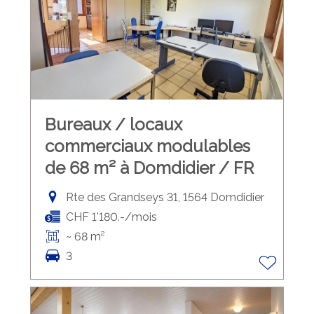
Bureaux / locaux
commerciaux modulables
de 68 m² à Domdidier / FR
Rte des Grandseys 31, 1564 Domdidier
CHF 1'180.-/mois
~ 68 m²
3