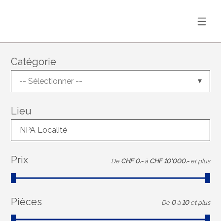
Catégorie
-- Sélectionner --
Lieu
NPA Localité
Prix
De
CHF 0.-
à
CHF 10'000.-
et plus
Pièces
De
0
à
10
et plus