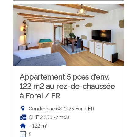
Appartement 5 pces d’env.
122 m2 au rez-de-chaussée
à Forel / FR
Condémine 68, 1475 Forel FR
CHF 2'350.-/mois
~ 122 m²
5