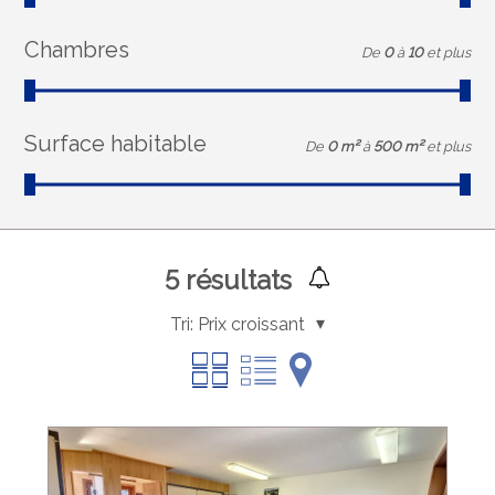
Chambres
De
0
à
10
et plus
Surface habitable
De
0 m²
à
500 m²
et plus
5
résultats
Tri:
Prix croissant