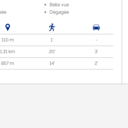
Belle vue
née
Dégagée
110 m
1'
-
1.31 km
20'
3'
857 m
14'
2'