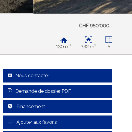
CHF 950'000.-
130 m²
332 m²
5
Nous contacter
Demande de dossier PDF
Financement
Ajouter aux favoris