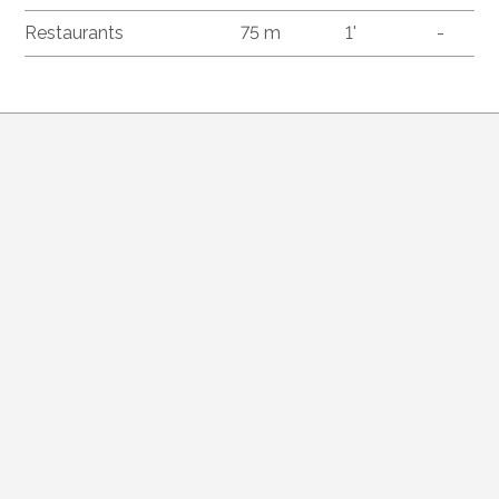
Restaurants
75 m
1'
-