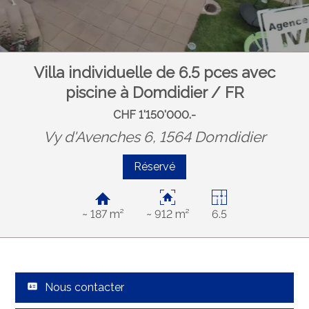
Villa individuelle de 6.5 pces avec
piscine à Domdidier / FR
CHF 1'150'000.-
Vy d'Avenches 6, 1564 Domdidier
Réservé
~ 187 m²
~ 912 m²
6.5
Nous contacter