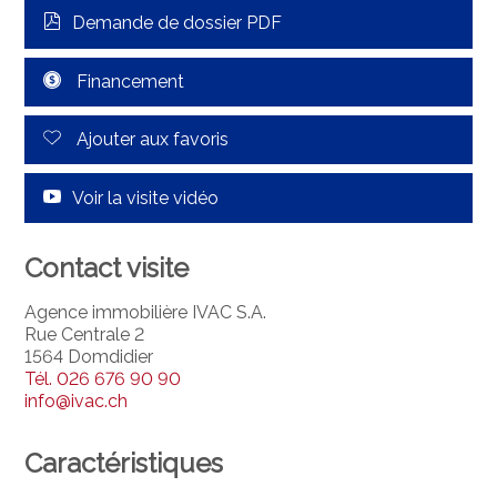
Demande de dossier PDF
Financement
Ajouter aux favoris
Voir la visite vidéo
Contact visite
Agence immobilière IVAC S.A.
Rue Centrale 2
1564 Domdidier
Tél.
026 676 90 90
info@ivac.ch
Caractéristiques