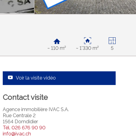
~ 110 m²
~ 1'330 m²
5
Voir la visite vidéo
Contact visite
Agence immobilière IVAC S.A.
Rue Centrale 2
1564 Domdidier
Tél.
026 676 90 90
info@ivac.ch