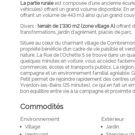
La partie rurale
est composée d'une ancienne écurie 
véhicules) offrant un grand volume disponible. En 
offrant un volume de 443 m3 ainsi qu'un grand couve
Divers :
terrain de 1'330 m2 (zone village A)
offrant 
transformations, jardin d'agrément, places de parc.
Située au cœur du charmant village de Combremont
propriété bénéficie d’un cadre de vie paisible et ver
nature. La Rue de l'Ochette 5 se trouve dans un quart
quelques minutes en voiture, vous accédez facileme
commerces, écoles et transports publics. La région
campagne et un environnement familial agréable. 
Petit permet de rejoindre rapidement des centres 
Yverdon-les-Bains (25 minutes), ce qui en fait un 
bon équilibre entre vie à la campagne et proximité d
Commodités
Environnement
Extérieur
Village
Jardin
Verdoyant
Silencieux/tr