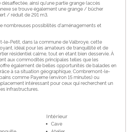
désaffectée, ainsi qu'une partie grange (accès
annexe se trouve également une grange / bûcher
rt / réduit de 291 m3.
de nombreuses possibilités d'aménagements et
-le-Petit, dans la commune de Valbroye, cette
doyant, idéal pour les amateurs de tranquillité et de
ier résidentiel calme, tout en étant bien desservie. À
nt aux commodités principales telles que les
 offre également de belles opportunités de balades en
Grâce à sa situation géographique, Combremont-le-
urbains comme Payerne (environ 15 minutes) ou
emplacement intéressant pour ceux qui recherchent un
es infrastructures.
Intérieur
Cave
anquille
Atelier