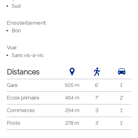
Sud
Ensoleillement
Bon
Vue
Sans vis-à-vis
Distances
Gare
505 m
6'
1'
Ecole primaire
494 m
7'
2'
Commerces
294 m
3'
1'
Poste
278 m
3'
1'