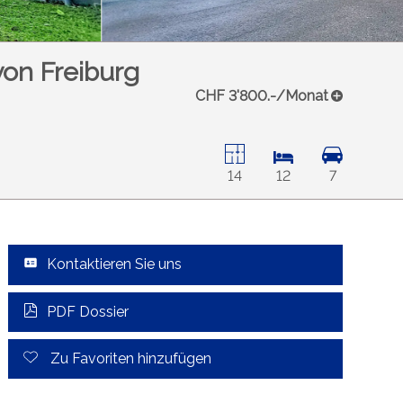
von Freiburg
CHF 3'800.-/Monat
14
12
7
Kontaktieren Sie uns
PDF Dossier
Zu Favoriten hinzufügen