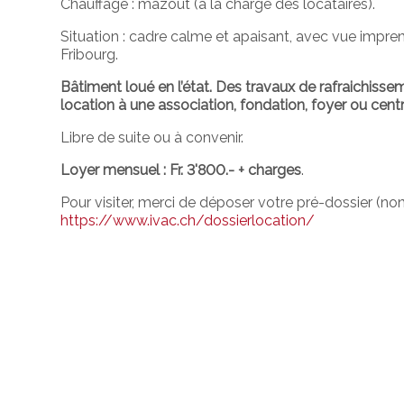
Chauffage : mazout (à la charge des locataires).
Situation : cadre calme et apaisant, avec vue impren
Fribourg.
Bâtiment loué en l’état.
Des travaux de rafraichissem
location à une association, fondation, foyer ou cent
Libre de suite ou à convenir.
Loyer mensuel : Fr. 3'800.- + charges
.
Pour visiter, merci de déposer votre pré-dossier (no
https://www.ivac.ch/dossierlocation/