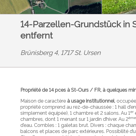
14-Parzellen-Grundstück in 
entfernt
Brünisberg 4, 1717 St. Ursen
Propriété de 14 pces à St-Ours / FR, à quelques minu
Maison de caractère
à usage institutionnel
, occupée
propriété comprend au rez-de-chaussée : 1 hall d’ent
er
simplement équipée), 1 chambre et 2 salons. Au 1
é
èm
chambres, dont 1 menant sur 1 jardin d’hiver. Au 2
d’eau. Combles : 1 galetas brut. Divers : chaque cha
balcons et places de parc extérieures. Possibilité d’ut