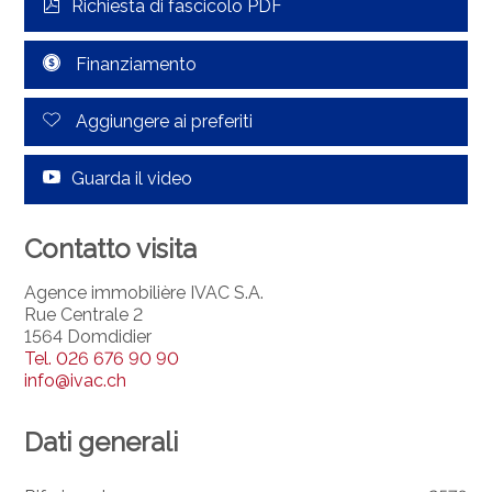
Richiesta di fascicolo PDF
Finanziamento
Aggiungere ai preferiti
Guarda il video
Contatto visita
Agence immobilière IVAC S.A.
Rue Centrale 2
1564 Domdidier
Tel.
026 676 90 90
info@ivac.ch
Dati generali