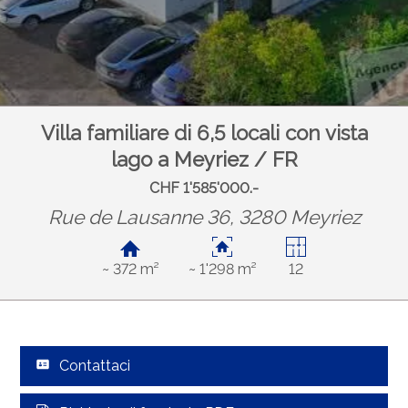
Villa familiare di 6,5 locali con vista
lago a Meyriez / FR
CHF 1'585'000.-
Rue de Lausanne 36, 3280 Meyriez
~ 372 m²
~ 1'298 m²
12
Contattaci