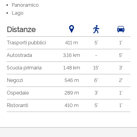
Panoramico
Lago
Distanze
Trasporti pubblici
411 m
5'
1'
Autostrada
3.16 km
-
5'
Scuola primaria
1.48 km
15'
3'
Negozi
546 m
6'
2'
Ospedale
289 m
3'
1'
Ristoranti
410 m
5'
1'