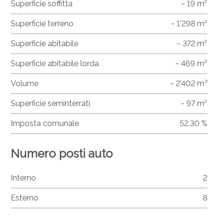
Superficie soffitta
~ 19 m²
Superficie terreno
~ 1'298 m²
Superficie abitabile
~ 372 m²
Superficie abitabile lorda
~ 469 m²
Volume
~ 2'402 m³
Superficie seminterrati
~ 97 m²
Imposta comunale
52.30 %
Numero posti auto
Interno
2
Esterno
8