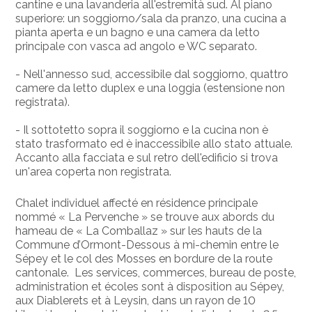
cantine e una lavanderia all'estremità sud. Al piano
superiore: un soggiorno/sala da pranzo, una cucina a
pianta aperta e un bagno e una camera da letto
principale con vasca ad angolo e WC separato.
- Nell'annesso sud, accessibile dal soggiorno, quattro
camere da letto duplex e una loggia (estensione non
registrata).
- Il sottotetto sopra il soggiorno e la cucina non è
stato trasformato ed è inaccessibile allo stato attuale.
Accanto alla facciata e sul retro dell'edificio si trova
un'area coperta non registrata.
Chalet individuel affecté en résidence principale
nommé « La Pervenche » se trouve aux abords du
hameau de « La Comballaz » sur les hauts de la
Commune d’Ormont-Dessous à mi-chemin entre le
Sépey et le col des Mosses en bordure de la route
cantonale. Les services, commerces, bureau de poste,
administration et écoles sont à disposition au Sépey,
aux Diablerets et à Leysin, dans un rayon de 10