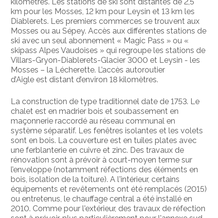
kilomètres. Les stations de ski sont distantes de 2,5
km pour les Mosses, 12 km pour Leysin et 13 km les
Diablerets. Les premiers commerces se trouvent aux
Mosses ou au Sépey. Accès aux différentes stations de
ski avec un seul abonnement « Magic Pass » ou «
skipass Alpes Vaudoises » qui regroupe les stations de
Villars-Gryon-Diablerets-Glacier 3000 et Leysin - les
Mosses – la Lécherette. L’accès autoroutier
d’Aigle est distant d’environ 18 kilomètres.
La construction de type traditionnel date de 1753. Le
chalet est en madrier bois et soubassement en
maçonnerie raccordé au réseau communal en
système séparatif. Les fenêtres isolantes et les volets
sont en bois. La couverture est en tuiles plates avec
une ferblanterie en cuivre et zinc. Des travaux de
rénovation sont à prévoir à court-moyen terme sur
l’enveloppe (notamment réfections des éléments en
bois, isolation de la toiture). A l'intérieur, certains
équipements et revêtements ont été remplacés (2015)
ou entretenus, le chauffage central a été installé en
2010. Comme pour l'extérieur, des travaux de réfection