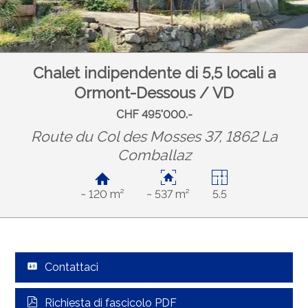
Chalet indipendente di 5,5 locali a
Ormont-Dessous / VD
CHF 495'000.-
Route du Col des Mosses 37, 1862 La
Comballaz
~ 120 m²
~ 537 m²
5.5
Contattaci
Richiesta di fascicolo PDF