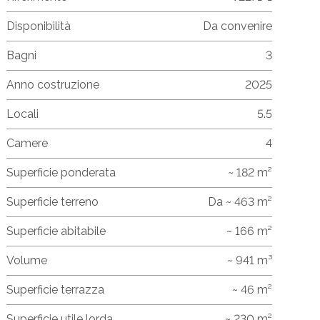
Disponibilità
Da convenire
Bagni
3
Anno costruzione
2025
Locali
5.5
Camere
4
Superficie ponderata
~ 182 m²
Superficie terreno
Da ~ 463 m²
Superficie abitabile
~ 166 m²
Volume
~ 941 m³
Superficie terrazza
~ 46 m²
Superficie utile lorda
~ 230 m²