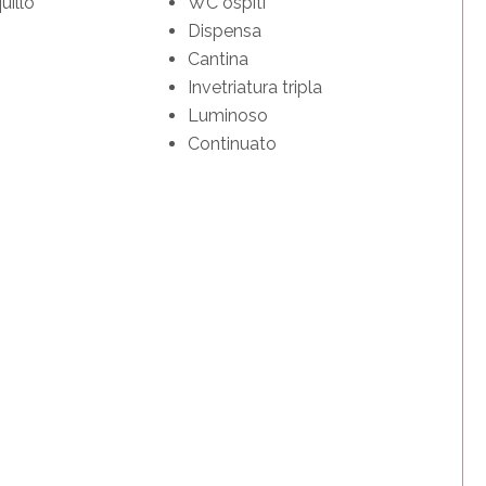
illo
WC ospiti
Dispensa
Cantina
Invetriatura tripla
Luminoso
Continuato