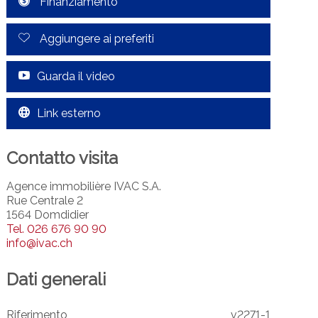
Finanziamento
Aggiungere ai preferiti
Guarda il video
Link esterno
Contatto visita
Agence immobilière IVAC S.A.
Rue Centrale 2
1564 Domdidier
Tel.
026 676 90 90
info@ivac.ch
Dati generali
Riferimento
v2271-1