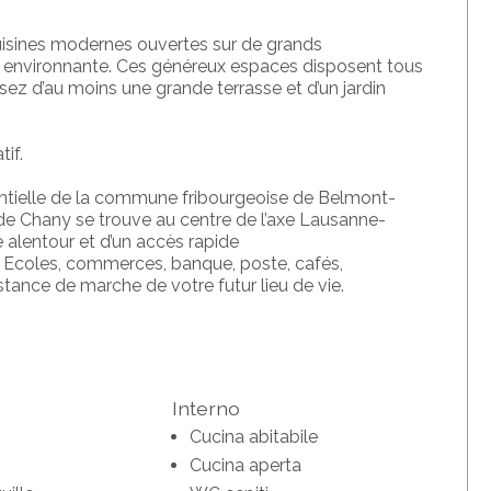
isines
modernes
ouvertes sur de grands
 environnante.
Ces généreux espaces disposent tous
osez d’au
moins une
grande terrasse et
d’un
jardin
tif
.
entielle de la commune fribourgeoise de Belmont-
 de Chany se trouve au centre de l’axe Lausanne-
 alentour et d’un accès rapide
coles, commerces, banque, poste, cafés,
istance de marche de votre futur lieu de vie.
Interno
Cucina abitabile
Cucina aperta