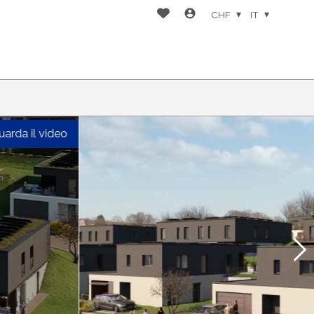
CHF
IT
uarda il video