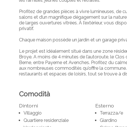
les familles, jeunes couples et retraités.
Profitez de grandes pièces
à vivre lumineuses, de
cu
salons
et
d’un magnifique dégagement sur la nature
de
larges ouvertures vitrées. À l’extérieur, vous disp
privatif.
Chaque maison possède un jardin et un garage
priva
Le projet est idéalement situé dans une zone résid
Broye. A moins de 4 minutes de l’autoroute, le Clos
Berne, entre Payerne et Avenches. Profitez du calme
aux nombreuses commodités qu’oﬀre la commune. E
restaurants et espaces de loisirs, tout se trouve à d
Comodità
Dintorni
Esterno
Villaggio
Terrazza/e
Quartiere residenziale
Giardino