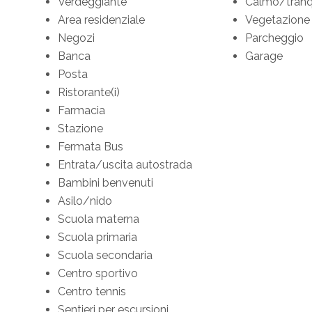
Verdeggiante
Calmo/tranqu
Area residenziale
Vegetazione
Negozi
Parcheggio
Banca
Garage
Posta
Ristorante(i)
Farmacia
Stazione
Fermata Bus
Entrata/uscita autostrada
Bambini benvenuti
Asilo/nido
Scuola materna
Scuola primaria
Scuola secondaria
Centro sportivo
Centro tennis
Sentieri per escursioni