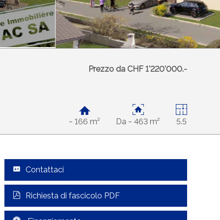
Prezzo da CHF 1'220'000.-
~ 166 m²
Da ~ 463 m²
5.5
Contattaci
Richiesta di fascicolo PDF