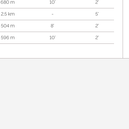
680 m
10'
2'
2.5 km
-
5'
504 m
8'
2'
596 m
10'
2'