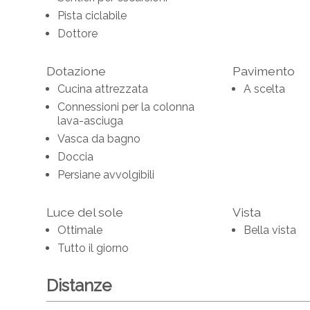
Pista ciclabile
Dottore
Dotazione
Pavimento
Cucina attrezzata
A scelta
Connessioni per la colonna
lava-asciuga
Vasca da bagno
Doccia
Persiane avvolgibili
Luce del sole
Vista
Ottimale
Bella vista
Tutto il giorno
Distanze