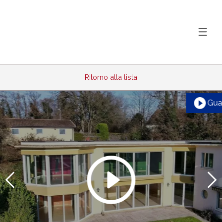
Ritorno alla lista
Guar