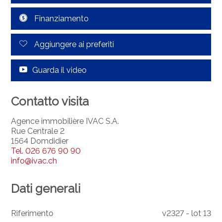
Finanziamento
Aggiungere ai preferiti
Guarda il video
Contatto visita
Agence immobilière IVAC S.A.
Rue Centrale 2
1564 Domdidier
Tel.
026 676 90 90
info@ivac.ch
Dati generali
Riferimento
v2327 - lot 13