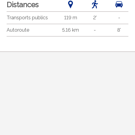
Distances
Transports publics
119 m
2'
-
Autoroute
5.16 km
-
8'