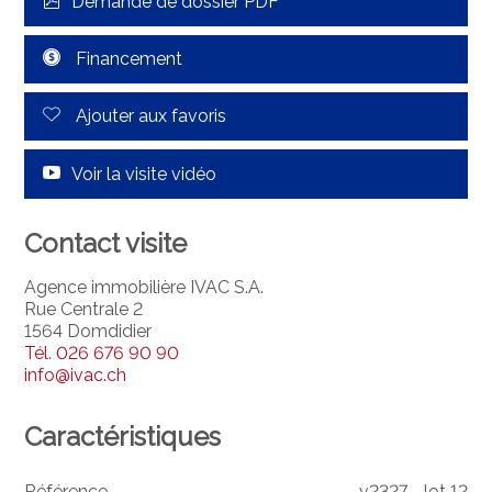
Demande de dossier PDF
Financement
Ajouter aux favoris
Voir la visite vidéo
Contact visite
Agence immobilière IVAC S.A.
Rue Centrale 2
1564 Domdidier
Tél.
026 676 90 90
info@ivac.ch
Caractéristiques
Référence
v2327 - lot 12