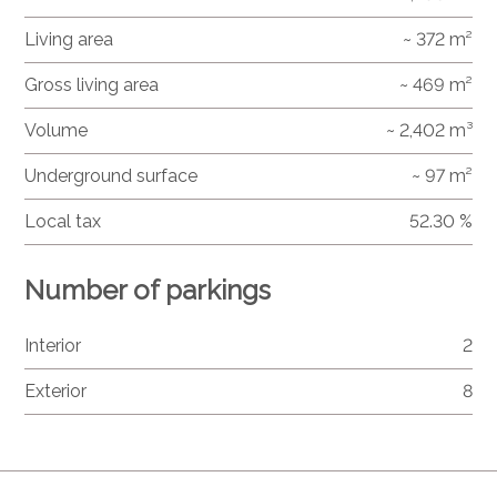
Living area
~ 372 m²
Gross living area
~ 469 m²
Volume
~ 2,402 m³
Underground surface
~ 97 m²
Local tax
52.30 %
Number of parkings
Interior
2
Exterior
8