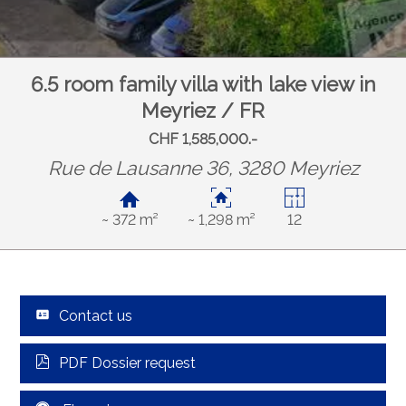
6.5 room family villa with lake view in
Meyriez / FR
CHF 1,585,000.-
Rue de Lausanne 36, 3280 Meyriez
~ 372 m²
~ 1,298 m²
12
Contact us
PDF Dossier request