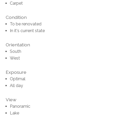
Carpet
Condition
To be renovated
In it's current state
Orientation
South
West
Exposure
Optimal
All day
View
Panoramic
Lake