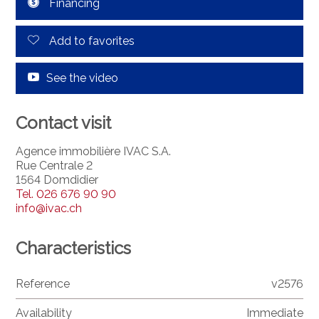
Financing
Add to favorites
See the video
Contact visit
Agence immobilière IVAC S.A.
Rue Centrale 2
1564 Domdidier
Tel.
026 676 90 90
info@ivac.ch
Characteristics
Reference
v2576
Availability
Immediate