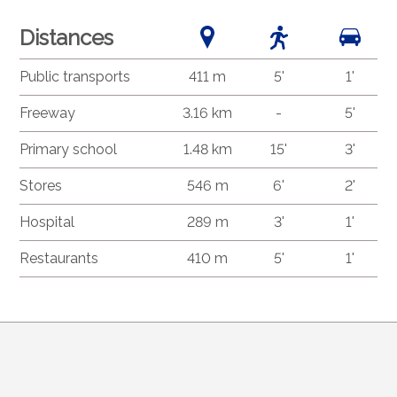
Distances
Public transports
411 m
5'
1'
Freeway
3.16 km
-
5'
Primary school
1.48 km
15'
3'
Stores
546 m
6'
2'
Hospital
289 m
3'
1'
Restaurants
410 m
5'
1'