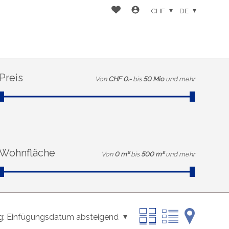
CHF
DE
Preis
Von
CHF 0.-
bis
50 Mio
und mehr
Wohnfläche
Von
0 m²
bis
500 m²
und mehr
g:
Einfügungsdatum absteigend