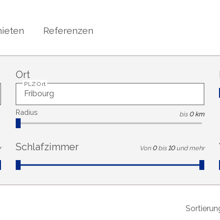
ieten
Referenzen
Ort
PLZ Ort
Radius
bis
0 km
Schlafzimmer
r
Von
0
bis
10
und mehr
Sortierun