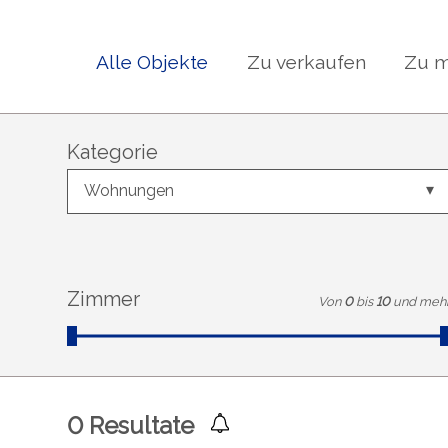
Alle Objekte
Zu verkaufen
Zu m
Kategorie
Wohnungen
Zimmer
Von
0
bis
10
und meh
0
Resultate