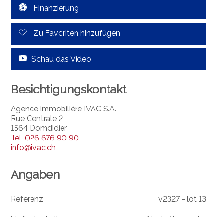
Finanzierung
Zu Favoriten hinzufügen
Schau das Video
Besichtigungskontakt
Agence immobilière IVAC S.A.
Rue Centrale 2
1564 Domdidier
Tel.
026 676 90 90
info@ivac.ch
Angaben
Referenz
v2327 - lot 13