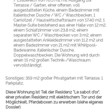
/ Essbereich von 76.5 m2 mit Ausgang zur
Terrasse / Garten, einer offenen, voll
ausgestatteten Küche, einem Badezimmer mit
italienischer Dusche / WC / Waschbecken, 1
Carnotzet / Hauswirtschaftsraum von 17.40 m2, 1
Master-Suite bestehend aus einer Halle von 12 m2,
einem Schlafzimmer von 23.8 m2, einem
separaten WC / Waschbecken von 3 m2, einem
ausgestatteten Ankleidezimmer von 11.2 m2 und
einem Badezimmer von 21 m2 mit Whirlpool-
Badewanne, italienischer Dusche,
Doppelwaschbecken. Die Wohnung wird durch
einen 15 m2 großen Technik-/Waschraum
vervollständigt.
Sonstiges: 359 m2 großer Privatgarten mit Terrasse, 1
Parkplatz.
Diese Wohnung ist Teil der Residenz "Le sabot d'or",
einer privaten Residenz mit elektrischem Tor und der
Möglichkeit, Pferdeboxen zu erwerben (siehe eigenes
Dossier)
.