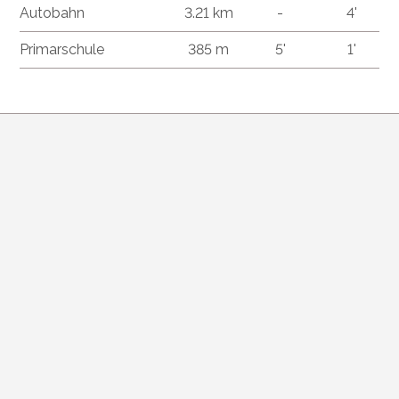
Autobahn
3.21 km
-
4'
Primarschule
385 m
5'
1'