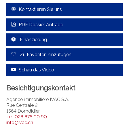
Kontaktieren Sie uns
PDF Dossier Anfrage
Finanzierung
Zu Favoriten hinzufügen
Schau das Video
Besichtigungskontakt
Agence immobilière IVAC S.A.
Rue Centrale 2
1564 Domdidier
Tel.
026 676 90 90
info@ivac.ch