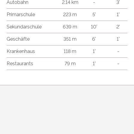
Autobahn
2.14 km
-
3'
Primarschule
223 m
5'
1'
Sekundarschule
639 m
10'
2'
Geschäfte
351 m
6'
1'
Krankenhaus
118 m
1'
-
Restaurants
79 m
1'
-