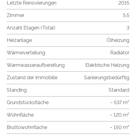
Letzte Renovierungen
2015
Zimmer
5.5
Anzahl Etagen (Total)
3
Heizanlage
Ölheizung
Wärmeverteilung
Radiator
Warmwasseraufbereitung
Elektrische Heizung
Zustand der Immobilie
Sanierungsbedürftig
Standing
Standard
Grundstücksfläche
~ 537 m²
Wohnfläche
~ 120 m²
Bruttowohnfläche
~ 150 m²