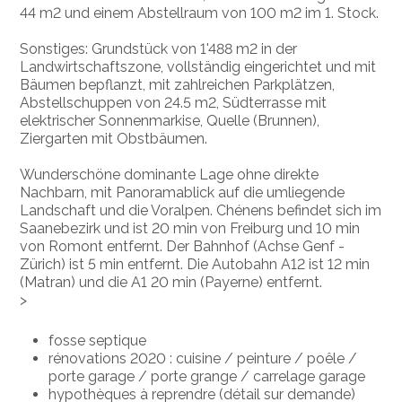
44 m2 und einem Abstellraum von 100 m2 im 1. Stock.
Sonstiges: Grundstück von 1'488 m2 in der
Landwirtschaftszone, vollständig eingerichtet und mit
Bäumen bepflanzt, mit zahlreichen Parkplätzen,
Abstellschuppen von 24.5 m2, Südterrasse mit
elektrischer Sonnenmarkise, Quelle (Brunnen),
Ziergarten mit Obstbäumen.
Wunderschöne dominante Lage ohne direkte
Nachbarn, mit Panoramablick auf die umliegende
Landschaft und die Voralpen. Chénens befindet sich im
Saanebezirk und ist 20 min von Freiburg und 10 min
von Romont entfernt. Der Bahnhof (Achse Genf -
Zürich) ist 5 min entfernt. Die Autobahn A12 ist 12 min
(Matran) und die A1 20 min (Payerne) entfernt.
>
fosse septique
rénovations 2020 : cuisine / peinture / poêle /
porte garage / porte grange / carrelage garage
hypothèques à reprendre (détail sur demande)