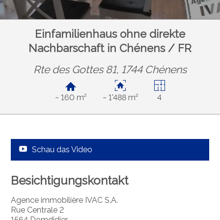
Einfamilienhaus ohne direkte
Nachbarschaft in Chénens / FR
Rte des Gottes 81, 1744 Chénens
~ 160 m²
~ 1'488 m²
4
Schau das Video
Besichtigungskontakt
Agence immobilière IVAC S.A.
Rue Centrale 2
1564 Domdidier