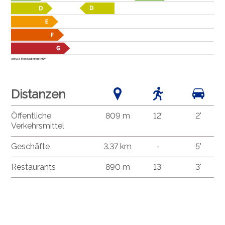
Distanzen
Öffentliche
809 m
12'
2'
Verkehrsmittel
Geschäfte
3.37 km
-
5'
Restaurants
890 m
13'
3'
®
Software Immomig
2004-2026, IMMOMIG AG | Alle Rechte vorbehalten
| Unsere Inserate auf
dreamo.ch