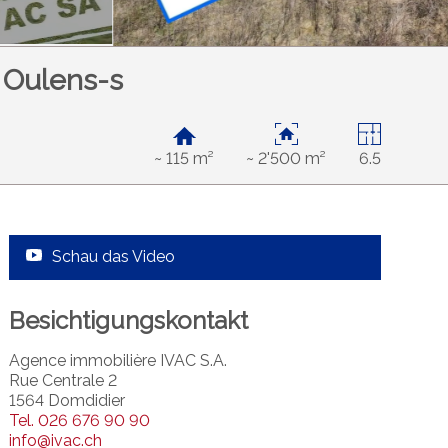
n Oulens-s
~ 115 m²
~ 2'500 m²
6.5
Schau das Video
Besichtigungskontakt
Agence immobilière IVAC S.A.
Rue Centrale 2
1564 Domdidier
Tel.
026 676 90 90
info@ivac.ch