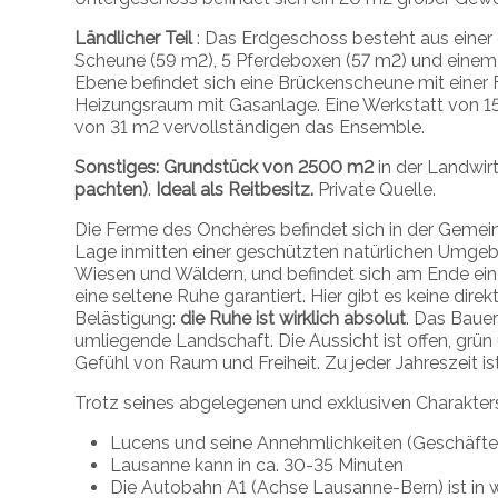
Ländlicher Teil
: Das Erdgeschoss besteht aus einer 
Scheune (59 m2), 5 Pferdeboxen (57 m2) und einem 
Ebene befindet sich eine Brückenscheune mit einer 
Heizungsraum mit Gasanlage. Eine Werkstatt von 1
von 31 m2 vervollständigen das Ensemble.
Sonstiges: Grundstück von 2500 m2
in der Landwi
pachten)
.
Ideal als Reitbesitz.
Private Quelle.
Die Ferme des Onchères befindet sich in der Geme
Lage inmitten einer geschützten natürlichen Umg
Wiesen und Wäldern, und befindet sich am Ende eine
eine seltene Ruhe garantiert. Hier gibt es keine dire
Belästigung:
die Ruhe ist wirklich absolut
. Das Bauer
umliegende Landschaft. Die Aussicht ist offen, grün
Gefühl von Raum und Freiheit. Zu jeder Jahreszeit i
Trotz seines abgelegenen und exklusiven Charakters
Lucens und seine Annehmlichkeiten (Geschäfte,
Lausanne kann in ca. 30-35 Minuten
Die Autobahn A1 (Achse Lausanne-Bern) ist in w