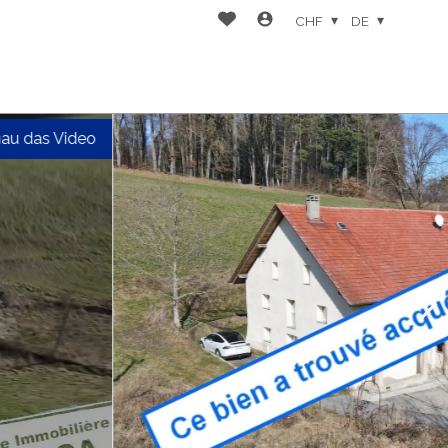
CHF
DE
au das Video