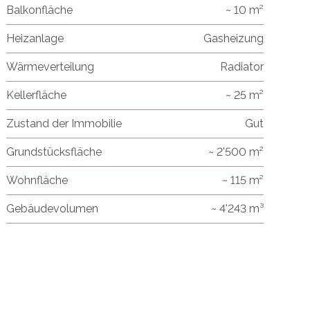
Balkonfläche
~ 10 m²
Heizanlage
Gasheizung
Wärmeverteilung
Radiator
Kellerfläche
~ 25 m²
Zustand der Immobilie
Gut
Grundstücksfläche
~ 2'500 m²
Wohnfläche
~ 115 m²
Gebäudevolumen
~ 4'243 m³