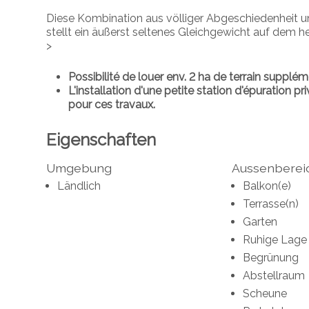
Diese Kombination aus völliger Abgeschiedenheit un
stellt ein äußerst seltenes Gleichgewicht auf dem h
>
Possibilité de louer env. 2 ha de terrain supplé
L'installation d'une petite station d'épuration p
pour ces travaux.
Eigenschaften
Umgebung
Aussenberei
Ländlich
Balkon(e)
Terrasse(n)
Garten
Ruhige Lage
Begrünung
Abstellraum
Scheune